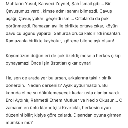
Muhtarın Yusuf, Kahveci Zeynel, Şah İsmail gibi… Bir
Çavuşumuz vardı, kimse adını şanını bilmezdi. Çavuş
aşağı, Çavuş yukarı geçerdi ismi… Ortalarda da pek
görünmezdi. Ramazan ayı ile birlikte ortaya çıkar, köyün
davulculuğunu yapardı. Sahurda oruca kaldırırdı insanları.
Ramazanla birlikte kaybolur, görene bilene aşk olsun!
Köyümüzün düğünleri de çok özeldi; mesela herkes çıkıp
oynayamaz! Önce işin üstatları çıkar oynar!
Ha, sen de arada yer bulursan, arkalarına takılır bir iki
dönerdin. Neden derseniz? Ayak uydurmazdın. Bu
konuda eline su dökülemeyecek kadar usta olanlar vardı…
Erol Aydınlı, Rahmetli Ethem Mutluer ve Necip Okusun… O
zamanın en ünlü klarnetçisi Kıvırcıktı, herkesin oyun
düzenini bilir; kişiye göre çalardı. Dışarıdan oyuna girmen
mümkün mü?