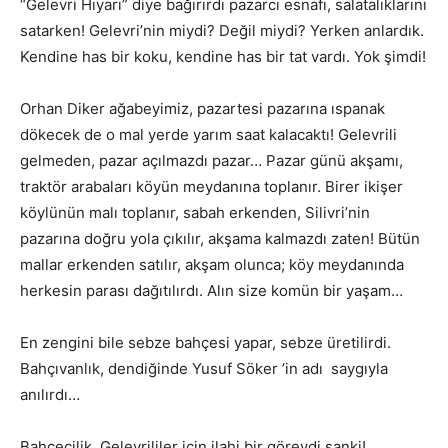
“Gelevri Hıyarı” diye bağırırdı pazarcı esnafı, salatalıklarını
satarken! Gelevri’nin miydi? Değil miydi? Yerken anlardık.
Kendine has bir koku, kendine has bir tat vardı. Yok şimdi!
Orhan Diker ağabeyimiz, pazartesi pazarına ıspanak
dökecek de o mal yerde yarım saat kalacaktı! Gelevrili
gelmeden, pazar açılmazdı pazar… Pazar günü akşamı,
traktör arabaları köyün meydanına toplanır. Birer ikişer
köylünün malı toplanır, sabah erkenden, Silivri’nin
pazarına doğru yola çıkılır, akşama kalmazdı zaten! Bütün
mallar erkenden satılır, akşam olunca; köy meydanında
herkesin parası dağıtılırdı. Alın size komün bir yaşam…
En zengini bile sebze bahçesi yapar, sebze üretilirdi.
Bahçıvanlık, dendiğinde Yusuf Söker ’in adı saygıyla
anılırdı…
Bahçecilik, Gelevrililer için ilahi bir görevdi sanki!