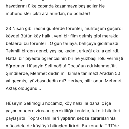
hayatlarını ülke çapında kazanmaya başladılar Ne
mühendisler çıktı aralarından, ne polisler!
23 Nisan gibi resmi günlerde törenler, muhteşem geçerdi
köyde! Bütün köy halkı, yeni bir film gelmiş gibi merakla
beklerdi bu törenleri. O gün tarlaya, bahçeye gidilmezdi.
Tekmili birden genci, yaşlısı, kadını, erkeği okula gelirdi.
Hatta, bir piyeste öğrencisinin birine yüzbaşı rolü vermişti
öğretmen Hüseyin Selimoğlu! Çocuğun adı Mehmet’tir.
Şimdilerde, Mehmet dedin mi kimse tanımaz! Aradan 50
yıl geçmiş, yüzbaşı dedin mi? Herkes, bilir onun Mehmet
Aktaş olduğunu…
Hüseyin Selimoğlu hocamız, köy halkı ile daha iç içe
yaşar, modern ziraatın gerekliliğini anlatır, teknik bilgileri
paylaşırdı. Toprak tahlilleri yaptırır, sebze zararlılarınla
mücadele de köylüyü bilinçlendirirdi. Bu konuda TRT’de