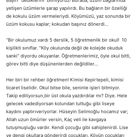
Bayırı” dediklerini bilmiyoruz! Burada, üzüm bağlarında
yetişen üzümlerle şarap yapılırdı. Bu bağların bir özelliği
de kokulu üzüm vermeleriydi. Köyümüzü, yaz sonunda bir
üzüm kokusu kaplar; kokudan başınız dönerdi…
“Bir okulumuz vardı 5 derslik, 5 öğretmenlik bir okul! 10
kişilikti sınıflar. “Köy okulunda değil de kolejde okuduk
sanki” diyordu okuyanlar. Öğretmenlerimiz, öyle okul bitti,
görev bitti diye düşünenlerden değildiler…
Her biri bir rehber öğretmen! Kimisi Kepirtepeli, kimisi
ticaret liselidir. Okul bitse bile, seninle işleri bitmiyor.
Takip ediliyorsun,bir üst okula yazdırdılar mı? Diye. Hele
gelecek vadediyorsan kolundan tuttuğu gibi liseye
kaydını yaptırıveriyorlar. Hüseyin Selimoğlu hocamız var;
Allah uzun ömürler versin, Kaç veli ile kavgaya
tutuşmuşluğu vardır. Kendi çocuğu gibi sahiplenirdi. Lise
ve dengi okullara gönderirdi çocukları. Köyün çocukları