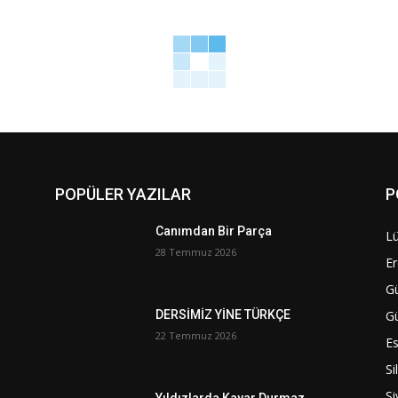
POPÜLER YAZILAR
P
Canımdan Bir Parça
Lü
28 Temmuz 2026
Er
G
G
DERSİMİZ YİNE TÜRKÇE
22 Temmuz 2026
Es
Si
Si
Yıldızlarda Kayar Durmaz