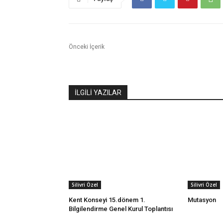
Önceki İçerik
İLGİLİ YAZILAR
Silivri Özel
Silivri Özel
Kent Konseyi 15.dönem 1.
Mutasyon
Bilgilendirme Genel Kurul Toplantısı