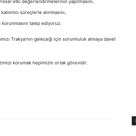
vresel etki değerlendirmelerinin yapılmasını,
atılımcı süreçlerle alınmasını,
n korunmasını talep ediyoruz.
larımızı Trakya’nın geleceği için sorumluluk almaya davet
imizi korumak hepimizin ortak görevidir.