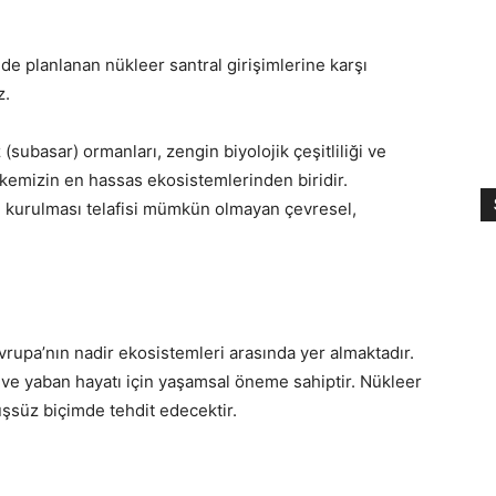
de planlanan nükleer santral girişimlerine karşı
z.
 (subasar) ormanları, zengin biyolojik çeşitliliği ve
lkemizin en hassas ekosistemlerinden biridir.
l kurulması telafisi mümkün olmayan çevresel,
rupa’nın nadir ekosistemleri arasında yer almaktadır.
r ve yaban hayatı için yaşamsal öneme sahiptir. Nükleer
üşsüz biçimde tehdit edecektir.