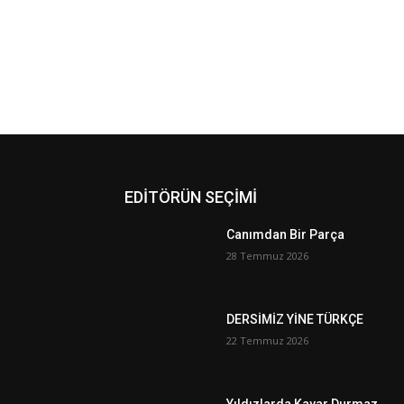
EDİTÖRÜN SEÇİMİ
Canımdan Bir Parça
28 Temmuz 2026
DERSİMİZ YİNE TÜRKÇE
22 Temmuz 2026
Yıldızlarda Kayar Durmaz