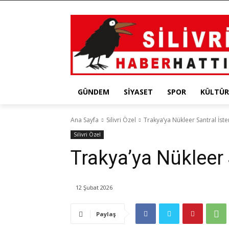
GÜNDEM
SIYASET
SPOR
KÜLTÜR
Ana Sayfa
Silivri Özel
Trakya’ya Nükleer Santral İst
Silivri Özel
Trakya’ya Nükleer 
12 Şubat 2026
Paylaş