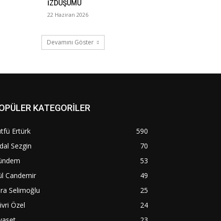
İZDÜŞÜMÜ
22 Haziran 2026
Devamını Göster
OPÜLER KATEGORİLER
tfü Ertürk
590
dal Sezgin
70
ündem
53
ül Candemir
49
ra Selimoğlu
25
livri Özel
24
yaset
23