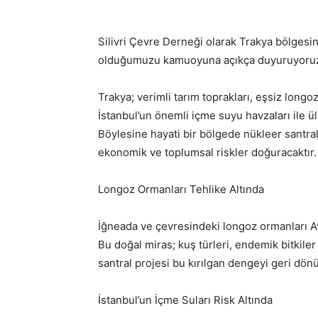
Silivri Çevre Derneği olarak Trakya bölgesin
olduğumuzu kamuoyuna açıkça duyuruyoru
Trakya; verimli tarım toprakları, eşsiz longoz
İstanbul’un önemli içme suyu havzaları ile ü
Böylesine hayati bir bölgede nükleer santra
ekonomik ve toplumsal riskler doğuracaktır.
Longoz Ormanları Tehlike Altında
İğneada ve çevresindeki longoz ormanları Av
Bu doğal miras; kuş türleri, endemik bitkile
santral projesi bu kırılgan dengeyi geri dön
İstanbul’un İçme Suları Risk Altında