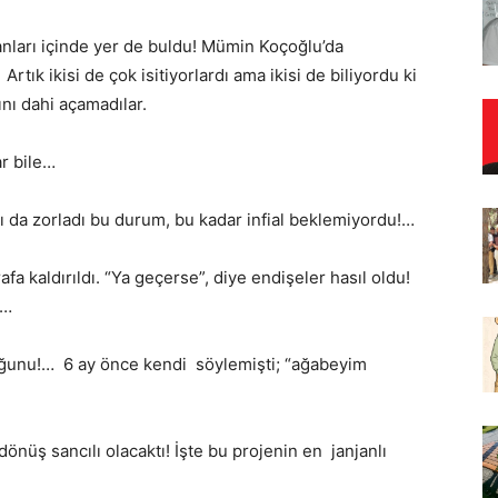
nları içinde yer de buldu! Mümin Koçoğlu’da
tık ikisi de çok isitiyorlardı ama ikisi de biliyordu ki
ını dahi açamadılar.
ar bile…
arı da zorladı bu durum, bu kadar infial beklemiyordu!…
a kaldırıldı. “Ya geçerse”, diye endişeler hasıl oldu!
!…
duğunu!… 6 ay önce kendi söylemişti; “ağabeyim
dönüş sancılı olacaktı! İşte bu projenin en janjanlı