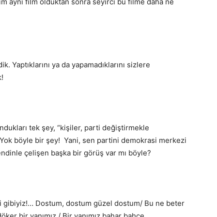
lim aynı film olduktan sonra seyirci bu filme daha ne
dik. Yaptıklarını ya da yapamadıklarını sizlere
!
ukları tek şey, “kişiler, parti değiştirmekle
 Yok böyle bir şey! Yani, sen partini demokrasi merkezi
endinle çelişen başka bir görüş var mı böyle?
ki gibiyiz!… Dostum, dostum güzel dostum/ Bu ne beter
 döker bir yanımız / Bir yanımız bahar bahçe…