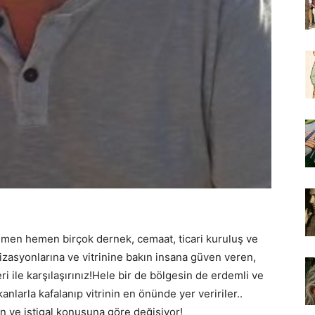
emen hemen birçok dernek, cemaat, ticari kuruluş ve
izasyonlarına ve vitrinine bakın insana güven veren,
i ile karşılaşırınız!Hele bir de bölgesin de erdemli ve
anlarla kafalanıp vitrinin en önünde yer veririler..
n ve iştigal konusuna göre değişiyor!