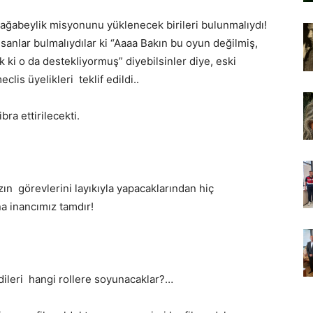
 ağabeylik misyonunu yüklenecek birileri bulunmalıydı!
nsanlar bulmalıydılar ki “Aaaa Bakın bu oyun değilmiş,
i o da destekliyormuş” diyebilsinler diye, eski
lis üyelikleri teklif edildi..
ra ettirilecekti.
ızın görevlerini layıkıyla yapacaklarından hiç
na inancımız tamdır!
ndileri hangi rollere soyunacaklar?…