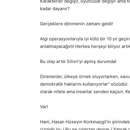
Karakterler değişir, oyuncular değişir ama f
kadar dayanır?
Gerçeklere dönmenin zamanı geldi!
Algı operasyonlarıyla iyi kötü bir 10 yıl geçir
anlatmayacağım! Herkes herşeyi biliyor artık
Bu olay artık Silivri’yi aşmış durumda!
Direnenler, ülkeye örnek oluyorlarken, savund
demokratik haklarını kullanıyorlar” sözüdür.
olarak nitele ama insanlar senden kaçsın. K
Var!
Hani, Hasan Hüseyin Korkmazgil’in şiirinde
çizgidir bu / Bu ne çıldırtan denge / Yaprak