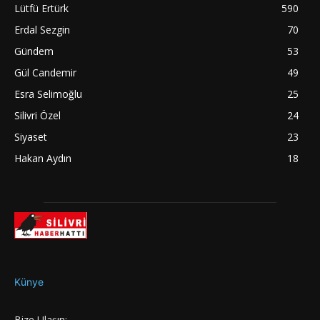
Lütfü Ertürk
590
Erdal Sezgin
70
Gündem
53
Gül Candemir
49
Esra Selimoğlu
25
Silivri Özel
24
Siyaset
23
Hakan Aydın
18
Künye
Bize Ulaşın: