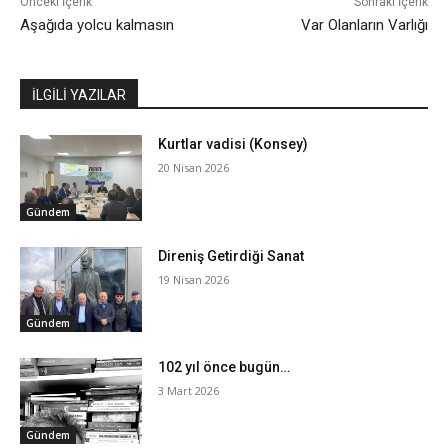
Önceki İçerik
Sonraki İçerik
Aşağıda yolcu kalmasın
Var Olanların Varlığı
İLGİLİ YAZILAR
Kurtlar vadisi (Konsey)
20 Nisan 2026
Gündem
Direniş Getirdiği Sanat
19 Nisan 2026
Gündem
102 yıl önce bugün…
3 Mart 2026
Gündem