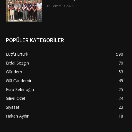
16 Temmuz 2026
POPÜLER KATEGORİLER
Lütfü Ertürk
590
Erdal Sezgin
70
Gündem
53
Gül Candemir
49
Esra Selimoğlu
25
Silivri Özel
24
Siyaset
23
Hakan Aydın
18