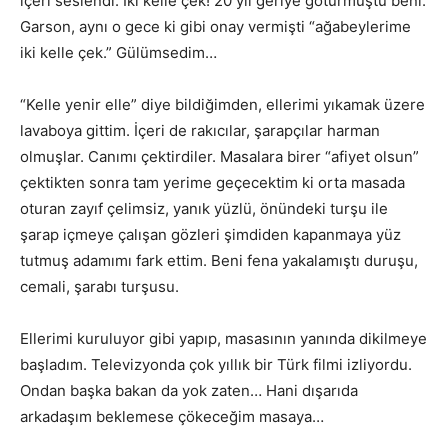
içeri seslendi. İki kelle çek! 20 yıl geriye götürmüştü beni.
Garson, aynı o gece ki gibi onay vermişti “ağabeylerime
iki kelle çek.” Gülümsedim…
“Kelle yenir elle” diye bildiğimden, ellerimi yıkamak üzere
lavaboya gittim. İçeri de rakıcılar, şarapçılar harman
olmuşlar. Canımı çektirdiler. Masalara birer “afiyet olsun”
çektikten sonra tam yerime geçecektim ki orta masada
oturan zayıf çelimsiz, yanık yüzlü, önündeki turşu ile
şarap içmeye çalışan gözleri şimdiden kapanmaya yüz
tutmuş adamımı fark ettim. Beni fena yakalamıştı duruşu,
cemali, şarabı turşusu.
Ellerimi kuruluyor gibi yapıp, masasının yanında dikilmeye
başladım. Televizyonda çok yıllık bir Türk filmi izliyordu.
Ondan başka bakan da yok zaten… Hani dışarıda
arkadaşım beklemese çökeceğim masaya…