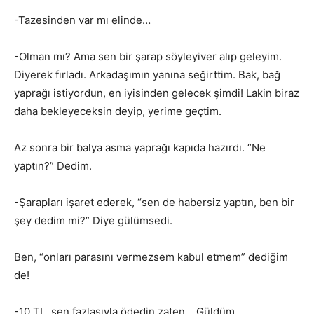
-Tazesinden var mı elinde…
-Olman mı? Ama sen bir şarap söyleyiver alıp geleyim.
Diyerek fırladı. Arkadaşımın yanına seğirttim. Bak, bağ
yaprağı istiyordun, en iyisinden gelecek şimdi! Lakin biraz
daha bekleyeceksin deyip, yerime geçtim.
Az sonra bir balya asma yaprağı kapıda hazırdı. “Ne
yaptın?” Dedim.
-Şarapları işaret ederek, “sen de habersiz yaptın, ben bir
şey dedim mi?” Diye gülümsedi.
Ben, “onları parasını vermezsem kabul etmem” dediğim
de!
-10 TL, sen fazlasıyla ödedin zaten… Güldüm