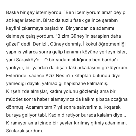
Başka bir şey istemiyordu. “Ben içemiyorum ama” deyip,
az kaşar istedim. Biraz da tuzlu fıstık gelince şarabın
keyfini çıkarmaya başladım. Bir yandan da adamımı
delmeye çalışıyordum. “Bizim Güney’in şarapları daha
güzel” dedi. Denizli, Güney’denmiş. İlkokul öğretmenliği
yapmış yıllarca sonra gelip hanımın köyüne yerleşmişler,
yani Sarayköy’e… O bir yudum aldığında ben bardağı
yarılıyor, bir yandan da dışarıdaki arkadaşımı gözlüyorum.
Evlerinde, sadece Aziz Nesin’in kitapları bulundu diye
yemediği dayak, yatmadığı hapishane kalmamış.
Kırşehir’de almışlar, kadını yolunu gözlemiş ama bir
müddet sonra haber alamayınca da kalkmış baba ocağına
dönmüş. Adamım tam 7 yıl sonra salıverilmiş. Koşarak
buraya geliyor tabi. Kadın diretiyor burada kalalım diye…
Kıramıyor ama içinde bir şeyler kırılmış gitmiş adamımın.
Sıkılarak sordum.