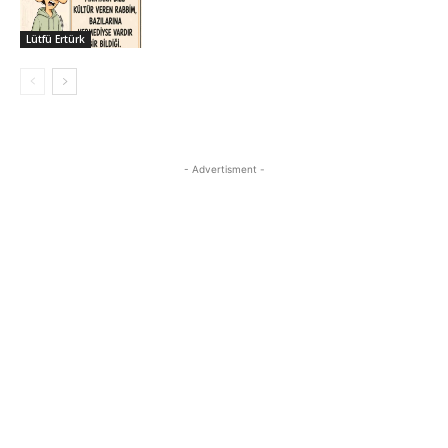
Lütfü Ertürk
- Advertisment -