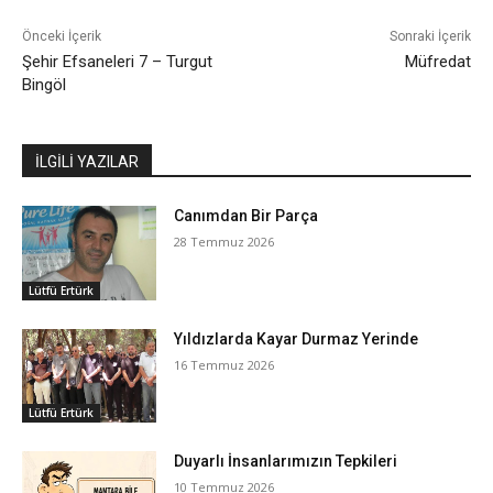
Önceki İçerik
Sonraki İçerik
Şehir Efsaneleri 7 – Turgut
Müfredat
Bingöl
İLGİLİ YAZILAR
Canımdan Bir Parça
28 Temmuz 2026
Lütfü Ertürk
Yıldızlarda Kayar Durmaz Yerinde
16 Temmuz 2026
Lütfü Ertürk
Duyarlı İnsanlarımızın Tepkileri
10 Temmuz 2026