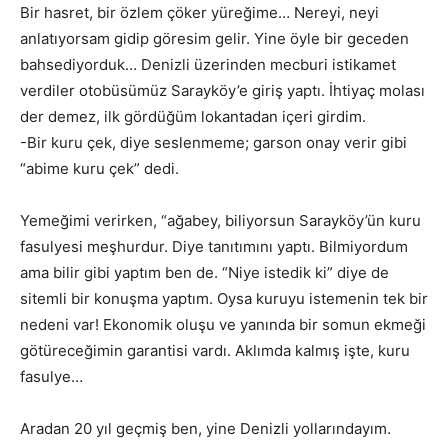
Bir hasret, bir özlem çöker yüreğime… Nereyi, neyi
anlatıyorsam gidip göresim gelir. Yine öyle bir geceden
bahsediyorduk… Denizli üzerinden mecburi istikamet
verdiler otobüsümüz Sarayköy’e giriş yaptı. İhtiyaç molası
der demez, ilk gördüğüm lokantadan içeri girdim.
-Bir kuru çek, diye seslenmeme; garson onay verir gibi
“abime kuru çek” dedi.
Yemeğimi verirken, “ağabey, biliyorsun Sarayköy’ün kuru
fasulyesi meşhurdur. Diye tanıtımını yaptı. Bilmiyordum
ama bilir gibi yaptım ben de. “Niye istedik ki” diye de
sitemli bir konuşma yaptım. Oysa kuruyu istemenin tek bir
nedeni var! Ekonomik oluşu ve yanında bir somun ekmeği
götüreceğimin garantisi vardı. Aklımda kalmış işte, kuru
fasulye…
Aradan 20 yıl geçmiş ben, yine Denizli yollarındayım.