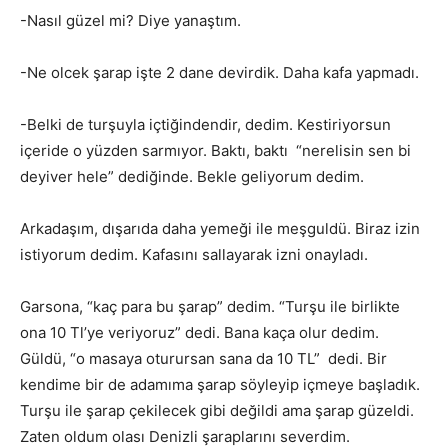
-Nasıl güzel mi? Diye yanaştım.
-Ne olcek şarap işte 2 dane devirdik. Daha kafa yapmadı.
-Belki de turşuyla içtiğindendir, dedim. Kestiriyorsun
içeride o yüzden sarmıyor. Baktı, baktı “nerelisin sen bi
deyiver hele” dediğinde. Bekle geliyorum dedim.
Arkadaşım, dışarıda daha yemeği ile meşguldü. Biraz izin
istiyorum dedim. Kafasını sallayarak izni onayladı.
Garsona, “kaç para bu şarap” dedim. “Turşu ile birlikte
ona 10 Tl’ye veriyoruz” dedi. Bana kaça olur dedim.
Güldü, “o masaya oturursan sana da 10 TL” dedi. Bir
kendime bir de adamıma şarap söyleyip içmeye başladık.
Turşu ile şarap çekilecek gibi değildi ama şarap güzeldi.
Zaten oldum olası Denizli şaraplarını severdim.