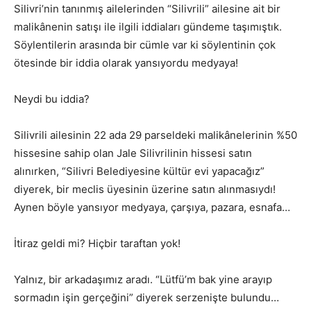
Silivri’nin tanınmış ailelerinden “Silivrili” ailesine ait bir
malikânenin satışı ile ilgili iddiaları gündeme taşımıştık.
Söylentilerin arasında bir cümle var ki söylentinin çok
ötesinde bir iddia olarak yansıyordu medyaya!
Neydi bu iddia?
Silivrili ailesinin 22 ada 29 parseldeki malikânelerinin %50
hissesine sahip olan Jale Silivrilinin hissesi satın
alınırken, “Silivri Belediyesine kültür evi yapacağız”
diyerek, bir meclis üyesinin üzerine satın alınmasıydı!
Aynen böyle yansıyor medyaya, çarşıya, pazara, esnafa…
İtiraz geldi mi? Hiçbir taraftan yok!
Yalnız, bir arkadaşımız aradı. “Lütfü’m bak yine arayıp
sormadın işin gerçeğini” diyerek serzenişte bulundu…