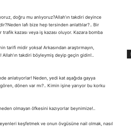
oruz, doğru mu anlıyoruz?Allah’ın takdiri deyince
ir?Neden lafı bize hep tersinden anlattılar?.. Bir
bir trafik kazası veya iş kazası oluyor. Kazara bomba
in tarifi midir yoksa! Arkasından araştırmayın,
Allah’ın takdiri böyleymiş deyip geçin gidin!..
nde anlatıyorlar! Neden, yedi kat aşağıda gayya
 gören, dönen var mı?.. Kimin işine yarıyor bu korku
eden olmayan öfkesini kazıyorlar beynimize!..
eyenleri keşfetmek ve onun övgüsüne nail olmak, nasıl