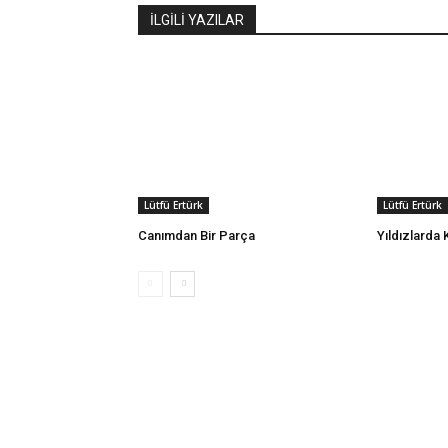
İLGİLİ YAZILAR
Lütfü Ertürk
Lütfü Ertürk
Canımdan Bir Parça
Yıldızlarda