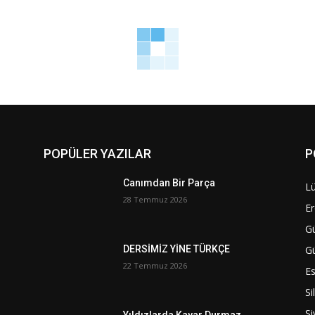
POPÜLER YAZILAR
P
Canımdan Bir Parça
Lü
28 Temmuz 2026
Er
G
G
DERSİMİZ YİNE TÜRKÇE
22 Temmuz 2026
Es
Si
Si
Yıldızlarda Kayar Durmaz