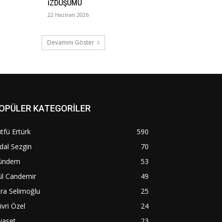
İZDÜŞÜMÜ
22 Haziran 2026
Devamını Göster
OPÜLER KATEGORİLER
tfü Ertürk
590
dal Sezgin
70
ündem
53
ül Candemir
49
ra Selimoğlu
25
livri Özel
24
yaset
23