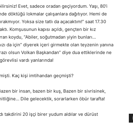
bilirsiniz! Evet, sadece oradan geçiyordum. Yaşı, 80’i
inde döktüğü lokmalar çalışanlara dağıtıyor. Hemi de
rakmıyor. Yoksa size tatlı da açacaktım!” saat 17.30
raktı. Komşusunun kapısı açıldı, gençten bir kız
yran koydu, “Abiler, soğutmadan yiyin bunları…
zı da için” diyerek içeri girmekte olan teyzenin yanına
e razı olsun Volkan Başkandan” diye dua ettiklerinde ne
görevlisi vardı yanlarında!
mişti. Kaç kişi imtihandan geçmişti?
Bazen bir insan, bazen bir kuş, Bazen bir sivrisinek,
itliğine… Dile gelecektik, sorarlarken öbür tarafta!
 takdirini 20 işçi birer yudum aldılar ve dürüst