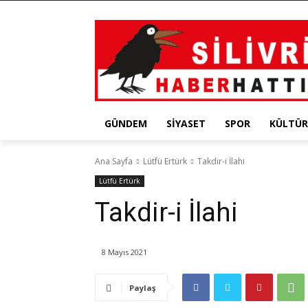
GÜNDEM
SIYASET
SPOR
KÜLTÜR
Ana Sayfa
Lütfü Ertürk
Takdir-i İlahi
Lütfü Ertürk
Takdir-i İlahi
8 Mayıs 2021
Paylaş