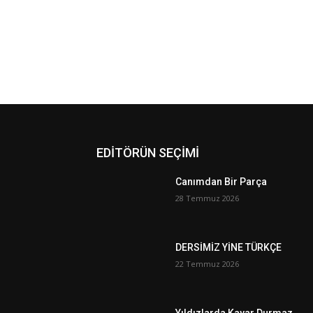
EDİTÖRÜN SEÇİMİ
Canımdan Bir Parça
28 Temmuz 2026
DERSİMİZ YİNE TÜRKÇE
22 Temmuz 2026
Yıldızlarda Kayar Durmaz