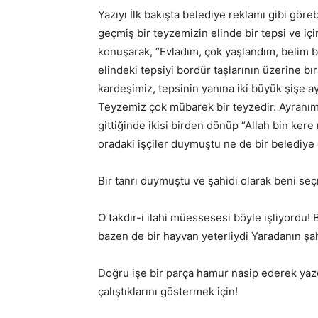
Yazıyı İlk bakışta belediye reklamı gibi göre
geçmiş bir teyzemizin elinde bir tepsi ve iç
konuşarak, “Evladım, çok yaşlandım, belim bı
elindeki tepsiyi bordür taşlarının üzerine bı
kardeşimiz, tepsinin yanına iki büyük şişe a
Teyzemiz çok mübarek bir teyzedir. Ayranımı
gittiğinde ikisi birden dönüp “Allah bin ker
oradaki işçiler duymuştu ne de bir belediye 
Bir tanrı duymuştu ve şahidi olarak beni seç
O takdir-i ilahi müessesesi böyle işliyordu! 
bazen de bir hayvan yeterliydi Yaradanın şah
Doğru işe bir parça hamur nasip ederek yazdı
çalıştıklarını göstermek için!