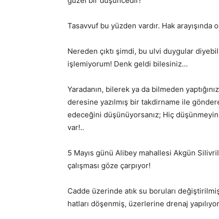
güzel bir düşüncedir!
Tasavvuf bu yüzden vardır. Hak arayışında ol
Nereden çıktı şimdi, bu ulvi duygular diyebi
işlemiyorum! Denk geldi bilesiniz…
Yaradanın, bilerek ya da bilmeden yaptığınız
deresine yazılmış bir takdirname ile gönder
edeceğini düşünüyorsanız; Hiç düşünmeyin!.. 
var!..
5 Mayıs günü Alibey mahallesi Akgün Silivri
çalışması göze çarpıyor!
Cadde üzerinde atık su boruları değiştirilmiş
hatları döşenmiş, üzerlerine drenaj yapılıyo