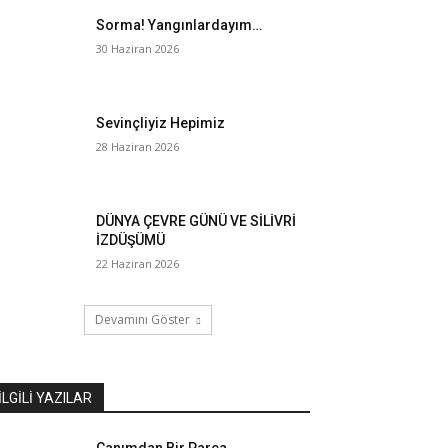
Sorma! Yangınlardayım…
30 Haziran 2026
Sevinçliyiz Hepimiz
28 Haziran 2026
DÜNYA ÇEVRE GÜNÜ VE SİLİVRİ
İZDÜŞÜMÜ
22 Haziran 2026
Devamını Göster
İLGILI YAZILAR