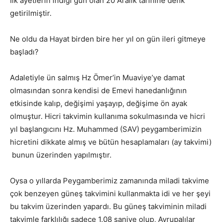
İlk ayetlerin indiği gün olan 20 Aralık tarihine denk
getirilmiştir.
Ne oldu da Hayat birden bire her yıl on gün ileri gitmeye
başladı?
Adaletiyle ün salmış Hz Ömer’in Muaviye’ye damat
olmasından sonra kendisi de Emevi hanedanlığının
etkisinde kalıp, değişimi yaşayıp, değişime ön ayak
olmuştur. Hicri takvimin kullanıma sokulmasında ve hicri
yıl başlangıcını Hz. Muhammed (SAV) peygamberimizin
hicretini dikkate almış ve bütün hesaplamaları (ay takvimi)
bunun üzerinden yapılmıştır.
Oysa o yıllarda Peygamberimiz zamanında miladi takvime
çok benzeyen güneş takvimini kullanmakta idi ve her şeyi
bu takvim üzerinden yapardı. Bu güneş takviminin miladi
takvimle farklılığı sadece 1.08 saniye olup, Avrupalılar