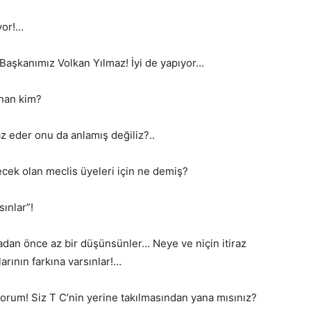
yor!…
 Başkanımız Volkan Yılmaz! İyi de yapıyor…
unan kim?
z eder onu da anlamış değiliz?..
ecek olan meclis üyeleri için ne demiş?
sınlar”!
adan önce az bir düşünsünler… Neye ve niçin itiraz
rının farkına varsınlar!…
orum! Siz T C’nin yerine takılmasından yana mısınız?