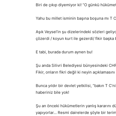
Biri de çıkıp diyemiyor ki! “O günkü hükümet,
Yahu bu millet isminin başına boşuna mı T C 
Aşık Veysel’in şu dizelerindeki sözleri gel
çözerdi / koyun kurt ile gezerdi/ fikir başk
E tabi, burada durum aynen bu!
Şu anda Silivri Belediyesi bünyesindeki CHP
Fikir, onların fikri değil ki neyin açıklamasın
Bunca yıldır bir devlet yetkilisi, “bakın T C
haberiniz bile yok!
Şu an önceki hükümetlerin yanlış kararını 
yapıyorlar… Resmi dairelerde şöyle bir teri