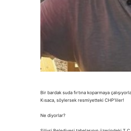
Bir bardak suda fırtına koparmaya çalışıyorl
Kısaca, söylersek resmiyetteki CHP’liler!
Ne diyorlar?
Silivri Belediyesi tabelasının üzerindeki T C