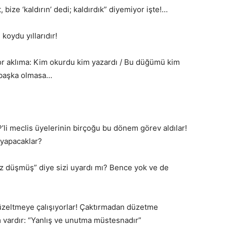
 bize ‘kaldırın’ dedi; kaldırdık” diyemiyor işte!…
koydu yıllarıdır!
iyor aklıma: Kim okurdu kim yazardı / Bu düğümü kim
a başka olmasa…
’li meclis üyelerinin birçoğu bu dönem görev aldılar!
ı yapacaklar?
’niz düşmüş” diye sizi uyardı mı? Bence yok ve de
düzeltmeye çalışıyorlar! Çaktırmadan düzetme
m vardır: “Yanlış ve unutma müstesnadır”