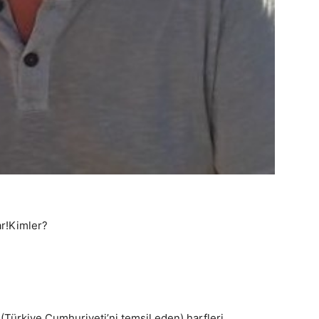
ar!Kimler?
 (Türkiye Cumhuriyeti’ni temsil eden) harfleri