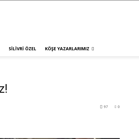
SILIVRI ÖZEL
KÖŞE YAZARLARIMIZ
z!
97
0