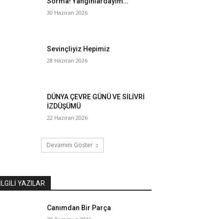
Sorma! Yangınlardayım…
30 Haziran 2026
Sevinçliyiz Hepimiz
28 Haziran 2026
DÜNYA ÇEVRE GÜNÜ VE SİLİVRİ
İZDÜŞÜMÜ
22 Haziran 2026
Devamını Göster
İLGILI YAZILAR
Canımdan Bir Parça