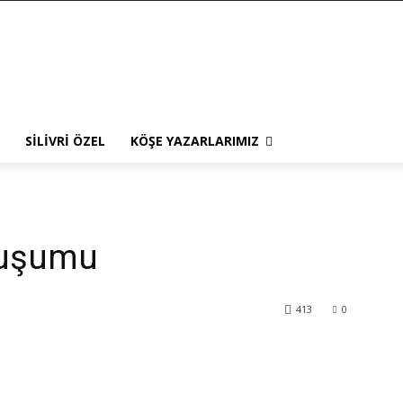
SILIVRI ÖZEL
KÖŞE YAZARLARIMIZ
luşumu
413
0