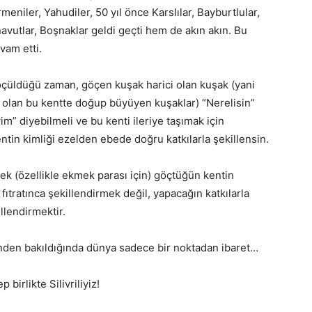
rmeniler, Yahudiler, 50 yıl önce Karslılar, Bayburtlular,
navutlar, Boşnaklar geldi geçti hem de akın akın. Bu
vam etti.
öçüldüğü zaman, göçen kuşak harici olan kuşak (yani
ş olan bu kentte doğup büyüyen kuşaklar) “Nerelisin”
m” diyebilmeli ve bu kenti ileriye taşımak için
entin kimliği ezelden ebede doğru katkılarla şekillensin.
ek (özellikle ekmek parası için) göçtüğün kentin
i fıtratınca şekillendirmek değil, yapacağın katkılarla
llendirmektir.
nden bakıldığında dünya sadece bir noktadan ibaret…
birlikte Silivriliyiz!