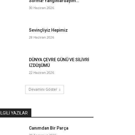
Sorma! Yangınlardayım…
30 Haziran 2026
Sevinçliyiz Hepimiz
28 Haziran 2026
DÜNYA ÇEVRE GÜNÜ VE SİLİVRİ
İZDÜŞÜMÜ
22 Haziran 2026
Devamını Göster
İLGILI YAZILAR
Canımdan Bir Parça