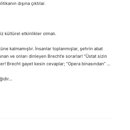
ikanın dışına çıktılar.
z kültürel etkinlikler olmalı.
tüne kalmamıştır. İnsanlar toplanmışlar, şehrin abat
unan ve onları dinleyen Brecht’e sorarlar! “Üstat sizin
ler! Brecht gayet kesin cevaplar; “Opera binasından” …
ğidir…