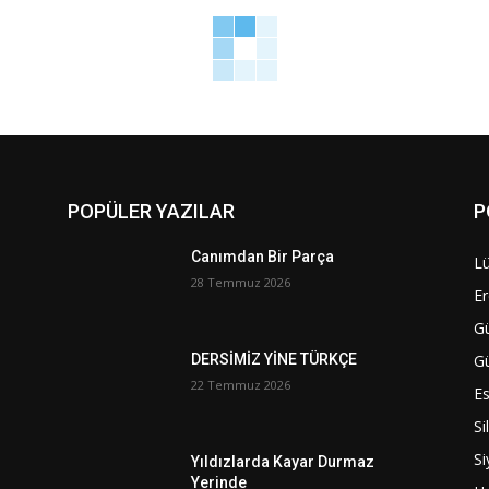
POPÜLER YAZILAR
P
Canımdan Bir Parça
Lü
28 Temmuz 2026
Er
G
G
DERSİMİZ YİNE TÜRKÇE
22 Temmuz 2026
Es
Si
Si
Yıldızlarda Kayar Durmaz
Yerinde