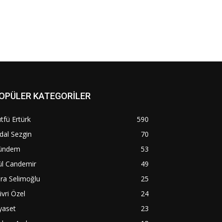
OPÜLER KATEGORİLER
tfü Ertürk
590
dal Sezgin
70
ündem
53
ül Candemir
49
ra Selimoğlu
25
livri Özel
24
yaset
23