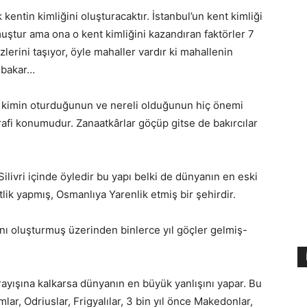
kentin kimliğini oluşturacaktır. İstanbul’un kent kimliği
lmuştur ama ona o kent kimliğini kazandıran faktörler 7
izlerini taşıyor, öyle mahaller vardır ki mahallenin
 bakar…
de kimin oturduğunun ve nereli olduğunun hiç önemi
ğrafi konumudur. Zanaatkârlar göçüp gitse de bakırcılar
Silivri içinde öyledir bu yapı belki de dünyanın en eski
ntlik yapmış, Osmanlıya Yarenlik etmiş bir şehirdir.
sını oluşturmuş üzerinden binlerce yıl göçler gelmiş-
arayışına kalkarsa dünyanın en büyük yanlışını yapar. Bu
mlar, Odriuslar, Frigyalılar, 3 bin yıl önce Makedonlar,