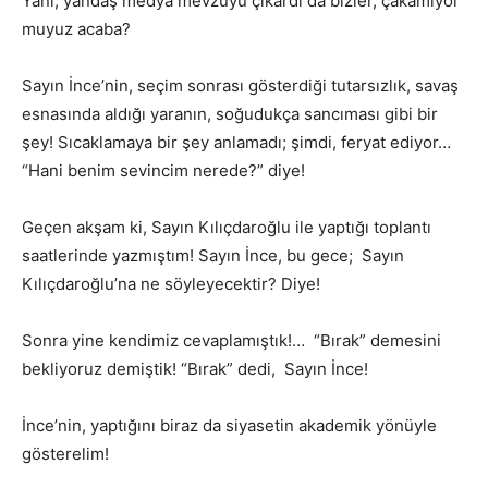
Yani, yandaş medya mevzuyu çıkardı da bizler, çakamıyor
muyuz acaba?
Sayın İnce’nin, seçim sonrası gösterdiği tutarsızlık, savaş
esnasında aldığı yaranın, soğudukça sancıması gibi bir
şey! Sıcaklamaya bir şey anlamadı; şimdi, feryat ediyor…
“Hani benim sevincim nerede?” diye!
Geçen akşam ki, Sayın Kılıçdaroğlu ile yaptığı toplantı
saatlerinde yazmıştım! Sayın İnce, bu gece; Sayın
Kılıçdaroğlu’na ne söyleyecektir? Diye!
Sonra yine kendimiz cevaplamıştık!… “Bırak” demesini
bekliyoruz demiştik! “Bırak” dedi, Sayın İnce!
İnce’nin, yaptığını biraz da siyasetin akademik yönüyle
gösterelim!