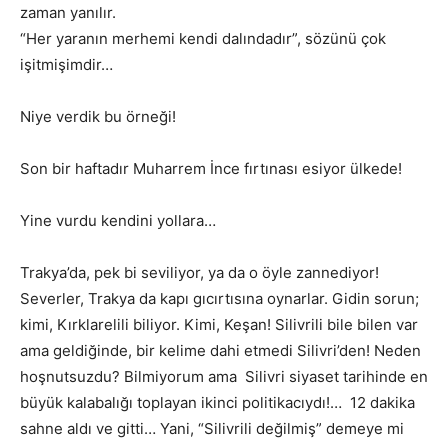
zaman yanılır.
“Her yaranın merhemi kendi dalındadır”, sözünü çok
işitmişimdir…
Niye verdik bu örneği!
Son bir haftadır Muharrem İnce fırtınası esiyor ülkede!
Yine vurdu kendini yollara…
Trakya’da, pek bi seviliyor, ya da o öyle zannediyor!
Severler, Trakya da kapı gıcırtısına oynarlar. Gidin sorun;
kimi, Kırklarelili biliyor. Kimi, Keşan! Silivrili bile bilen var
ama geldiğinde, bir kelime dahi etmedi Silivri’den! Neden
hoşnutsuzdu? Bilmiyorum ama Silivri siyaset tarihinde en
büyük kalabalığı toplayan ikinci politikacıydı!… 12 dakika
sahne aldı ve gitti… Yani, “Silivrili değilmiş” demeye mi