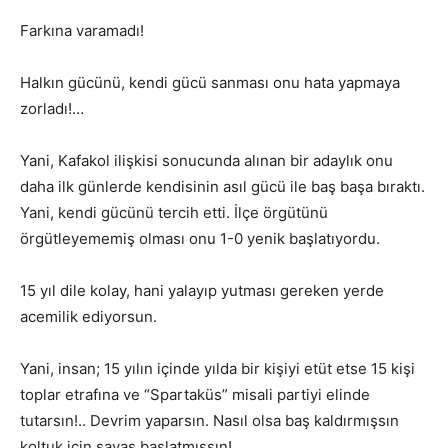
Farkına varamadı!
Halkın gücünü, kendi gücü sanması onu hata yapmaya
zorladı!…
Yani, Kafakol ilişkisi sonucunda alınan bir adaylık onu
daha ilk günlerde kendisinin asıl gücü ile baş başa bıraktı.
Yani, kendi gücünü tercih etti. İlçe örgütünü
örgütleyememiş olması onu 1-0 yenik başlatıyordu.
15 yıl dile kolay, hani yalayıp yutması gereken yerde
acemilik ediyorsun.
Yani, insan; 15 yılın içinde yılda bir kişiyi etüt etse 15 kişi
toplar etrafına ve “Spartaküs” misali partiyi elinde
tutarsın!.. Devrim yaparsın. Nasıl olsa baş kaldırmışsın
koltuk için savaş başlatmışsın!