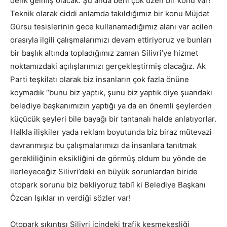
denk gelmiş olacak. Şu anda beni çok üzen bir konu var!
Teknik olarak ciddi anlamda takıldığımız bir konu Müjdat
Gürsu tesislerinin gece kullanamadığımız alanı var acilen
orasıyla ilgili çalışmalarımızı devam ettiriyoruz ve bunları
bir başlık altında topladığımız zaman Silivri’ye hizmet
noktamızdaki açılışlarımızı gerçekleştirmiş olacağız. Ak
Parti teşkilatı olarak biz insanların çok fazla önüne
koymadık “bunu biz yaptık, şunu biz yaptık diye şuandaki
belediye başkanımızın yaptığı ya da en önemli şeylerden
küçücük şeyleri bile bayağı bir tantanalı halde anlatıyorlar.
Halkla ilişkiler yada reklam boyutunda biz biraz mütevazi
davranmışız bu çalışmalarımızı da insanlara tanıtmak
gerekliliğinin eksikliğini de görmüş oldum bu yönde de
ilerleyeceğiz Silivri’deki en büyük sorunlardan biride
otopark sorunu biz bekliyoruz tabiî ki Belediye Başkanı
Özcan Işıklar ın verdiği sözler var!
Otopark sıkıntısı Silivri içindeki trafik keşmekeşliği