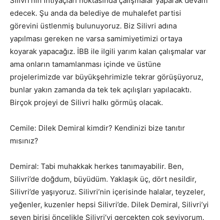
Silivri’nin ihtiyaçları noktasında çalışmalar yaparak devam
edecek. Şu anda da belediye de muhalefet partisi
görevini üstlenmiş bulunuyoruz. Biz Silivri adına
yapılması gereken ne varsa samimiyetimizi ortaya
koyarak yapacağız. İBB ile ilgili yarım kalan çalışmalar var
ama onların tamamlanması içinde ve üstüne
projelerimizde var büyükşehrimizle tekrar görüşüyoruz,
bunlar yakın zamanda da tek tek açılışları yapılacaktı.
Birçok projeyi de Silivri halkı görmüş olacak.
Cemile: Dilek Demiral kimdir? Kendinizi bize tanıtır
mısınız?
Demiral: Tabi muhakkak herkes tanımayabilir. Ben,
Silivri’de doğdum, büyüdüm. Yaklaşık üç, dört nesildir,
Silivri’de yaşıyoruz. Silivri’nin içerisinde halalar, teyzeler,
yeğenler, kuzenler hepsi Silivri’de. Dilek Demiral, Silivri’yi
seven birisi öncelikle Silivri’yi gerçekten çok seviyorum.