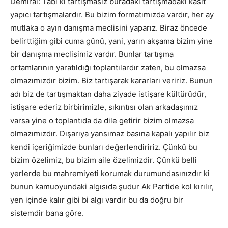
Demiral: Tabi ki tartışmasız buradaki tartışmadaki kasıt
yapıcı tartışmalardır. Bu bizim formatımızda vardır, her ay
mutlaka o ayın danışma meclisini yaparız. Biraz öncede
belirttiğim gibi cuma günü, yani, yarın akşama bizim yine
bir danışma meclisimiz vardır. Bunlar tartışma
ortamlarının yaratıldığı toplantılardır zaten, bu olmazsa
olmazımızdır bizim. Biz tartışarak kararları veririz. Bunun
adı biz de tartışmaktan daha ziyade istişare kültürüdür,
istişare ederiz birbirimizle, sıkıntısı olan arkadaşımız
varsa yine o toplantıda da dile getirir bizim olmazsa
olmazımızdır. Dışarıya yansımaz basına kapalı yapılır biz
kendi içeriğimizde bunları değerlendiririz. Çünkü bu
bizim özelimiz, bu bizim aile özelimizdir. Çünkü belli
yerlerde bu mahremiyeti korumak durumundasınızdır ki
bunun kamuoyundaki algısıda şudur Ak Partide kol kırılır,
yen içinde kalır gibi bi algı vardır bu da doğru bir
sistemdir bana göre.