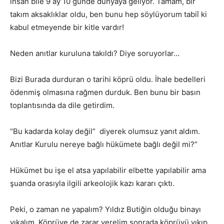
insan bile 9 ay 10 günde dünyaya geliyor. Tamam, bir
takım aksaklıklar oldu, ben bunu hep söylüyorum tabiî ki
kabul etmeyende bir kitle vardır!
Neden anıtlar kuruluna takıldı? Diye soruyorlar…
Bizi Burada durduran o tarihi köprü oldu. İhale bedelleri
ödenmiş olmasına rağmen durduk. Ben bunu bir basın
toplantısında da dile getirdim.
“Bu kadarda kolay değil” diyerek olumsuz yanıt aldım.
Anıtlar Kurulu nereye bağlı hükümete bağlı değil mi?”
Hükümet bu işe el atsa yapılabilir elbette yapılabilir ama
şuanda orasıyla ilgili arkeolojik kazı kararı çıktı.
Peki, o zaman ne yapalım? Yıldız Butiğin olduğu binayı
yıkalım. Köprüye de zarar verelim sonrada köprüyü yıkıp