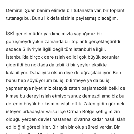
Demiral: Şuan benim elimde bir tutanakta var, bir toplantı
tutanağı bu. Bunu ilk defa sizinle paylaşmış olacağım.
İSKİ genel müdür yardımcımızla yaptığımız bir
görüşmeydi yakın zamanda bir toplantı gerçekleştirildi
sadece Silivri’yle ilgili değil tüm İstanbul’la ilgili.
İstanbul’da birçok dere ıslah edildi çok büyük sorunları
giderildi bu noktada da tabiî ki bir şeyler eksikte
kalabiliyor. Daha iyisi olsun diye de uğraşılabiliyor. Ben
bunu hep söylüyorum bu işi bitirmeye ya da bu işi
yapmamaya niyetimiz olsaydı zaten başlamazdık belki de
kimse bu dereyi ıslah etmiyorsunuz demezdi ama biz bu
derenin büyük bir kısmını ıslah ettik. Zaten gidip görmek
isteyen arkadaşlar varsa İlçe Orman Bölge şefliğimizin
olduğu yerden devlet hastanesi civarına kadar nasıl ıslah
edildiğini görebilirler. Bir işin bir oluş süreci vardır. Bir