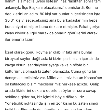
hanım, siz meclis üyesi listesini hazırladıktan sonra tam
anlamıyla İlçe Başkanı olacaksınız” demişlerdi. Ben ne
dediklerini anladım. 80 kişi var bunların içerisinden işte
30,31 kişiyi seçeceksiniz ama bu arkadaşlarımın hepsi
buna niyet etmişler bunu deklare etmişler. Fakat geriye
kalan kişilerle ilgili olarak da onların gönüllerini alarak
ilerlemeniz lazım.
İçsel olarak gönül koymalar olabilir tabi ama bunlar
bireysel şeyler değil asla ki bizim partimizin içerisinde
kavga olsun, sandalyeler ayağa kalksın böyle bir
kültürümüz olmadı ki zaten olamazda. Cuma günü bir
danışma meclisimiz var. Milletvekilimiz Harun Karaca’nın
da katılacağı bizim meclislerimiz herkese açıktır. Gelip
orada fikirlerini deklare ederler, söylerler soru cevap
şeklinde gider bu, biz içimizi böyle dökebiliriz…
Yöneticilik noktasında işin en zor kısmı bu zaten şimdi
belki bu dönemde de yönetim kadronuzu kurarken