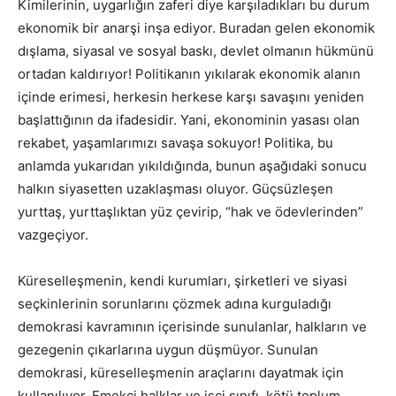
Kimilerinin, uygarlığın zaferi diye karşıladıkları bu durum
ekonomik bir anarşi inşa ediyor. Buradan gelen ekonomik
dışlama, siyasal ve sosyal baskı, devlet olmanın hükmünü
ortadan kaldırıyor! Politikanın yıkılarak ekonomik alanın
içinde erimesi, herkesin herkese karşı savaşını yeniden
başlattığının da ifadesidir. Yani, ekonominin yasası olan
rekabet, yaşamlarımızı savaşa sokuyor! Politika, bu
anlamda yukarıdan yıkıldığında, bunun aşağıdaki sonucu
halkın siyasetten uzaklaşması oluyor. Güçsüzleşen
yurttaş, yurttaşlıktan yüz çevirip, “hak ve ödevlerinden”
vazgeçiyor.
Küreselleşmenin, kendi kurumları, şirketleri ve siyasi
seçkinlerinin sorunlarını çözmek adına kurguladığı
demokrasi kavramının içerisinde sunulanlar, halkların ve
gezegenin çıkarlarına uygun düşmüyor. Sunulan
demokrasi, küreselleşmenin araçlarını dayatmak için
kullanılıyor. Emekçi halklar ve işçi sınıfı, kötü toplum