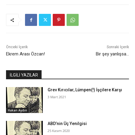
Önceki İçerik
Sonraki İçerik
Ekrem Arası Özcan!
Bir şey yanlışsa…
İLGİLİ YAZILAR
Grev Kırıcılar, Lümpen(!) İşçilere Karşı
3 Mart 2021
Hakan Aydın
ABD’nin Üç Yenilgisi
25 Kasım 2020