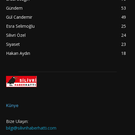
Gündem
53
Gül Candemir
49
Esra Selimoğlu
25
Silivri Özel
24
Siyaset
23
Hakan Aydın
18
Künye
Bize Ulaşın:
bilgi@silivrihaberhatti.com