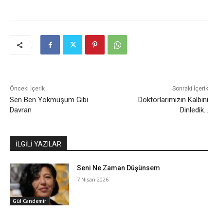
Önceki İçerik
Sonraki İçerik
Sen Ben Yokmuşum Gibi
Doktorlarımızın Kalbini
Davran
Dinledik…
İLGİLİ YAZILAR
Seni Ne Zaman Düşünsem
7 Nisan 2026
Gül Candemir