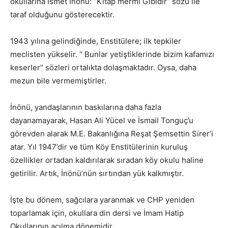
okullarına İsmet İnönü: “Kitap mermi Gibidir” sözü ile
taraf olduğunu gösterecektir.
1943 yılına gelindiğinde, Enstitülere; ilk tepkiler
meclisten yükselir. “ Bunlar yetiştiklerinde bizim kafamızı
keserler” sözleri ortalıkta dolaşmaktadır. Oysa, daha
mezun bile vermemiştirler.
İnönü, yandaşlarının baskılarına daha fazla
dayanamayarak, Hasan Ali Yücel ve İsmail Tonguç’u
görevden alarak M.E. Bakanlığına Reşat Şemsettin Sirer’i
atar. Yıl 1947’dir ve tüm Köy Enstitülerinin kuruluş
özellikler ortadan kaldırılarak sıradan köy okulu haline
getirilir. Artık, İnönü’nün sırtından yük kalkmıştır.
İşte bu dönem, sağcılara yaranmak ve CHP yeniden
toparlamak için, okullara din dersi ve İmam Hatip
Okullarının açılma dönemidir.