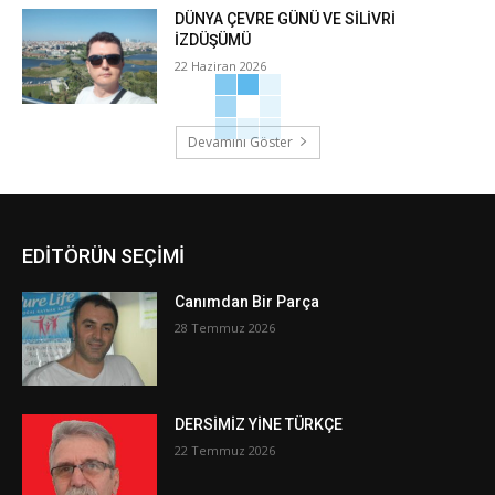
DÜNYA ÇEVRE GÜNÜ VE SİLİVRİ
İZDÜŞÜMÜ
22 Haziran 2026
Devamını Göster
EDİTÖRÜN SEÇİMİ
Canımdan Bir Parça
28 Temmuz 2026
DERSİMİZ YİNE TÜRKÇE
22 Temmuz 2026