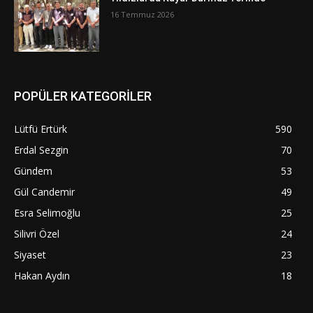
16 Temmuz 2026
POPÜLER KATEGORİLER
Lütfü Ertürk
590
Erdal Sezgin
70
Gündem
53
Gül Candemir
49
Esra Selimoğlu
25
Silivri Özel
24
Siyaset
23
Hakan Aydın
18