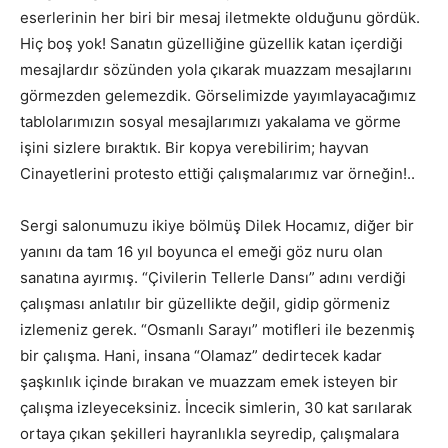
eserlerinin her biri bir mesaj iletmekte olduğunu gördük.
Hiç boş yok! Sanatın güzelliğine güzellik katan içerdiği
mesajlardır sözünden yola çıkarak muazzam mesajlarını
görmezden gelemezdik. Görselimizde yayımlayacağımız
tablolarımızın sosyal mesajlarımızı yakalama ve görme
işini sizlere bıraktık. Bir kopya verebilirim; hayvan
Cinayetlerini protesto ettiği çalışmalarımız var örneğin!..
Sergi salonumuzu ikiye bölmüş Dilek Hocamız, diğer bir
yanını da tam 16 yıl boyunca el emeği göz nuru olan
sanatına ayırmış. “Çivilerin Tellerle Dansı” adını verdiği
çalışması anlatılır bir güzellikte değil, gidip görmeniz
izlemeniz gerek. “Osmanlı Sarayı” motifleri ile bezenmiş
bir çalışma. Hani, insana “Olamaz” dedirtecek kadar
şaşkınlık içinde bırakan ve muazzam emek isteyen bir
çalışma izleyeceksiniz. İncecik simlerin, 30 kat sarılarak
ortaya çıkan şekilleri hayranlıkla seyredip, çalışmalara