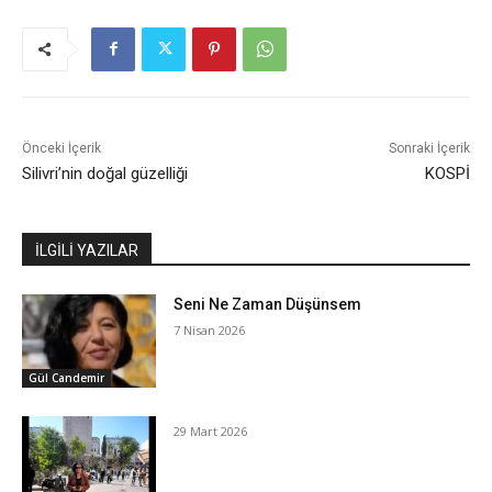
Önceki İçerik
Sonraki İçerik
Silivri’nin doğal güzelliği
KOSPİ
İLGİLİ YAZILAR
Seni Ne Zaman Düşünsem
7 Nisan 2026
Gül Candemir
29 Mart 2026