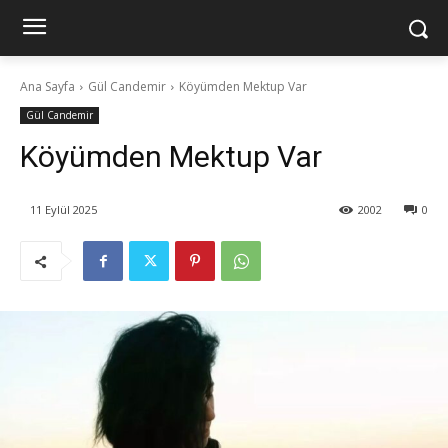
Ana Sayfa
Gül Candemir
Köyümden Mektup Var
Gül Candemir
Köyümden Mektup Var
11 Eylül 2025
2002
0