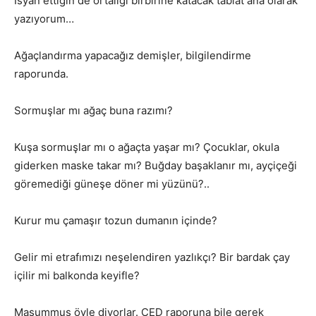
İsyan ettiğin de ortalığı birbirine katacak tabiat ana olarak
yazıyorum…
Ağaçlandırma yapacağız demişler, bilgilendirme
raporunda.
Sormuşlar mı ağaç buna razımı?
Kuşa sormuşlar mı o ağaçta yaşar mı? Çocuklar, okula
giderken maske takar mı? Buğday başaklanır mı, ayçiçeği
göremediği güneşe döner mi yüzünü?..
Kurur mu çamaşır tozun dumanın içinde?
Gelir mi etrafımızı neşelendiren yazlıkçı? Bir bardak çay
içilir mi balkonda keyifle?
Masummuş öyle diyorlar. ÇED raporuna bile gerek