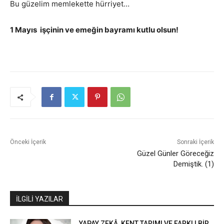
Bu güzelim memlekette hürriyet…
1 Mayıs işçinin ve emeğin bayramı kutlu olsun!
Önceki İçerik
Sonraki İçerik
Güzel Günler Göreceğiz
Demiştik. (1)
İLGİLİ YAZILAR
YAPAY ZEKÂ, KENT TARIMI VE FARKLI BİR