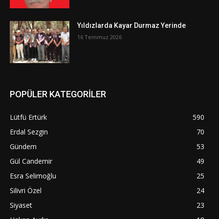
Yıldızlarda Kayar Durmaz Yerinde
16 Temmuz 2026
POPÜLER KATEGORİLER
Lütfü Ertürk
590
Erdal Sezgin
70
Gündem
53
Gül Candemir
49
Esra Selimoğlu
25
Silivri Özel
24
Siyaset
23