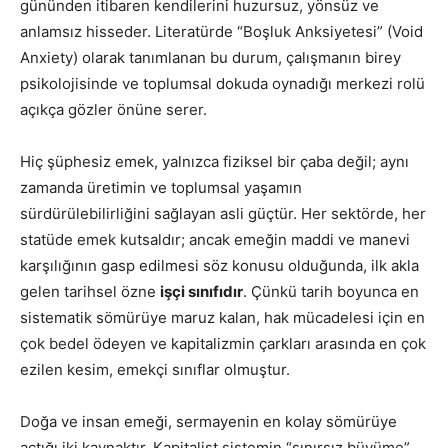
gününden itibaren kendilerini huzursuz, yönsüz ve
anlamsız hisseder. Literatürde “Boşluk Anksiyetesi” (Void
Anxiety) olarak tanımlanan bu durum, çalışmanın birey
psikolojisinde ve toplumsal dokuda oynadığı merkezi rolü
açıkça gözler önüne serer.
Hiç şüphesiz emek, yalnızca fiziksel bir çaba değil; aynı
zamanda üretimin ve toplumsal yaşamın
sürdürülebilirliğini sağlayan asli güçtür. Her sektörde, her
statüde emek kutsaldır; ancak emeğin maddi ve manevi
karşılığının gasp edilmesi söz konusu olduğunda, ilk akla
gelen tarihsel özne
işçi sınıfıdır
. Çünkü tarih boyunca en
sistematik sömürüye maruz kalan, hak mücadelesi için en
çok bedel ödeyen ve kapitalizmin çarkları arasında en çok
ezilen kesim, emekçi sınıflar olmuştur.
Doğa ve insan emeği, sermayenin en kolay sömürüye
açtığı iki kaynaktır. Kapitalist sistemin “sınırsız büyüme”