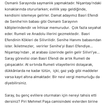
Osmanlı Sarayında saymanlık yapmaktadır. Nişantaşı’ndaki
konaklarında otururlarken; evlilik yaşı geldiğinde,
kendisini istemeye gelirler. Damat adayımız Basri Efendi
de Senihe’nin babası gibi Osmanlı Sarayının
kâtiplerindendir ve İnhisar memurudur. Çok fazla seyahat
eder. Rumeli ve Anadolu illerini gezmektedir. Basri
Efendinin Kökleri de Silivrilidir. Senihe Hanımı babasından
ister. İkiletmezler, verirler Senihe’yi Basri Efendiye…
Nişantaşı’ndan , at arabası üzerinde gelin gelir Silivri’ye…
Saray görevlisi olan Basri Efendi de artık Rumeli de
çalışacaktır. At sırtında Rumeli vilayetlerini dolaşarak,
dükkânlarda ne kadar tütün, içki, gaz yağı gibi maddeler
varsa kayıt altına almaktadır. Bir nevi vergi memurluğu da
diyebilirsiniz.
Saray, bu genç evlilere oturmaları için nereyi tahsis etti
dersiniz? Piri Mehmet Paşa camisindeki evlerden birine