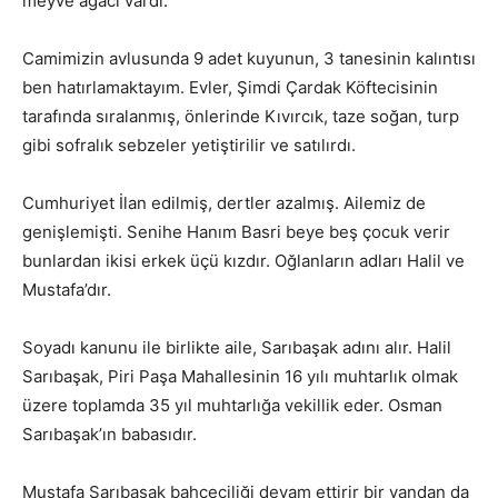
meyve ağacı vardı.
Camimizin avlusunda 9 adet kuyunun, 3 tanesinin kalıntısı
ben hatırlamaktayım. Evler, Şimdi Çardak Köftecisinin
tarafında sıralanmış, önlerinde Kıvırcık, taze soğan, turp
gibi sofralık sebzeler yetiştirilir ve satılırdı.
Cumhuriyet İlan edilmiş, dertler azalmış. Ailemiz de
genişlemişti. Senihe Hanım Basri beye beş çocuk verir
bunlardan ikisi erkek üçü kızdır. Oğlanların adları Halil ve
Mustafa’dır.
Soyadı kanunu ile birlikte aile, Sarıbaşak adını alır. Halil
Sarıbaşak, Piri Paşa Mahallesinin 16 yılı muhtarlık olmak
üzere toplamda 35 yıl muhtarlığa vekillik eder. Osman
Sarıbaşak’ın babasıdır.
Mustafa Sarıbaşak bahçeciliği devam ettirir bir yandan da