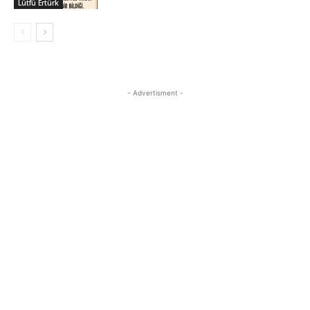
Lütfü Ertürk
- Advertisment -