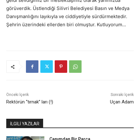
geldi sevdiğimiz bir meslektaşımız olarak yanımızda
görüverdik. Üstlendiği Silivri Belediyesi Basın ve Medya
Danışmanlığını layıkıyla ve ciddiyetiyle sürdürmektedir.
Şehrin üzerindeki ellerden biri olmuştur. Kutluyorum…
Önceki İçerik
Sonraki İçerik
Rektörün ‘’tırnak’’ ları (!)
Uçan Adam
İLGİLİ YAZILAR
Canımdan Bir Parça