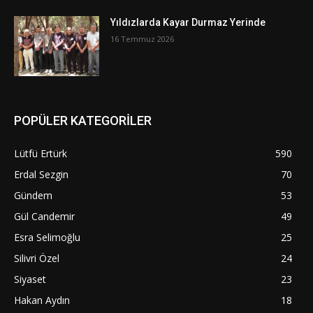
Yıldızlarda Kayar Durmaz Yerinde
16 Temmuz 2026
POPÜLER KATEGORİLER
Lütfü Ertürk
590
Erdal Sezgin
70
Gündem
53
Gül Candemir
49
Esra Selimoğlu
25
Silivri Özel
24
Siyaset
23
Hakan Aydın
18