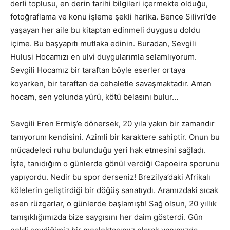
derli toplusu, en derin tarihi bilgileri içermekte olduğu,
fotoğraflama ve konu işleme şekli harika. Bence Silivri’de
yaşayan her aile bu kitaptan edinmeli duygusu doldu
içime. Bu başyapıtı mutlaka edinin. Buradan, Sevgili
Hulusi Hocamızı en ulvi duygularımla selamlıyorum.
Sevgili Hocamız bir taraftan böyle eserler ortaya
koyarken, bir taraftan da cehaletle savaşmaktadır. Aman
hocam, sen yolunda yürü, kötü belasını bulur…
Sevgili Eren Ermiş’e dönersek, 20 yıla yakın bir zamandır
tanıyorum kendisini. Azimli bir karaktere sahiptir. Onun bu
mücadeleci ruhu bulunduğu yeri hak etmesini sağladı.
İşte, tanıdığım o günlerde gönül verdiği Capoeira sporunu
yapıyordu. Nedir bu spor derseniz! Brezilya’daki Afrikalı
kölelerin geliştirdiği bir döğüş sanatıydı. Aramızdaki sıcak
esen rüzgarlar, o günlerde başlamıştı! Sağ olsun, 20 yıllık
tanışıklığımızda bize saygısını her daim gösterdi. Gün